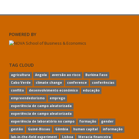
POWERED BY
TAG CLOUD
agricultura
Angola
aversão ao risco
Burkina Faso
Cabo Verde
climate change
conference
conferências
conflito
desenvolvimento económico
educação
empreendedorismo
emprego
experiência de campo aleatorizada
experiência de campo aleatorizada
experiência de laboratório no campo
formação
gender
gestão
Guiné-Bissau
Gâmbia
human capital
informação
lab-in-the-field experiment
Lisboa
literacia financeira