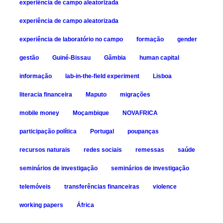
experiência de campo aleatorizada
experiência de campo aleatorizada
experiência de laboratório no campo
formação
gender
gestão
Guiné-Bissau
Gâmbia
human capital
informação
lab-in-the-field experiment
Lisboa
literacia financeira
Maputo
migrações
mobile money
Moçambique
NOVAFRICA
participação política
Portugal
poupanças
recursos naturais
redes sociais
remessas
saúde
seminários de investigação
seminários de investigação
telemóveis
transferências financeiras
violence
working papers
África