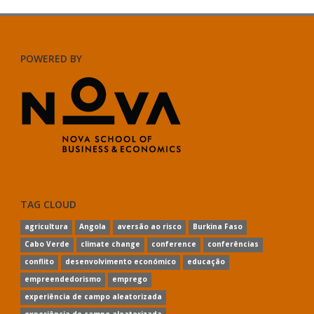
POWERED BY
TAG CLOUD
agricultura
Angola
aversão ao risco
Burkina Faso
Cabo Verde
climate change
conference
conferências
conflito
desenvolvimento económico
educação
empreendedorismo
emprego
experiência de campo aleatorizada
experiência de campo aleatorizada