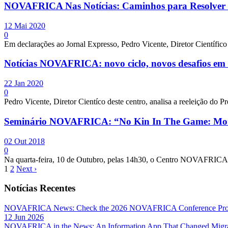
NOVAFRICA Nas Notícias: Caminhos para Resolver 
12 Mai 2020
0
Em declarações ao Jornal Expresso, Pedro Vicente, Diretor Científ
Notícias NOVAFRICA: novo ciclo, novos desafios e
22 Jan 2020
0
Pedro Vicente, Diretor Cientíco deste centro, analisa a reeleição d
Seminário NOVAFRICA: “No Kin In The Game: Mora
02 Out 2018
0
Na quarta-feira, 10 de Outubro, pelas 14h30, o Centro NOVAFRICA re
1
2
Next ›
Notícias Recentes
NOVAFRICA News: Check the 2026 NOVAFRICA Conference Pro
12 Jun 2026
NOVAFRICA in the News: An Information App That Changed Migra