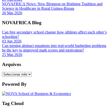
NOVAFRICA News: New Blogpost on Bridging Tradition and
Science in Healthcare in Rural Guinea-Bissau
26 Mai 2026
NOVAFRICA Blog
Can free secondary school change how siblings affect each other’s
schooling?
03 Jun 2026
Can turning abstract equations into real-world budgeting problems
be the key to improved math scores and motivation?
25 Mai 2026
Arquivos
Arquivos
Powered By
Tag Cloud