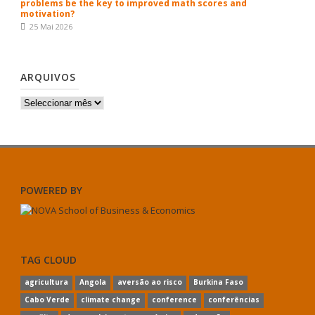
problems be the key to improved math scores and
motivation?
25 Mai 2026
ARQUIVOS
Arquivos
POWERED BY
TAG CLOUD
agricultura
Angola
aversão ao risco
Burkina Faso
Cabo Verde
climate change
conference
conferências