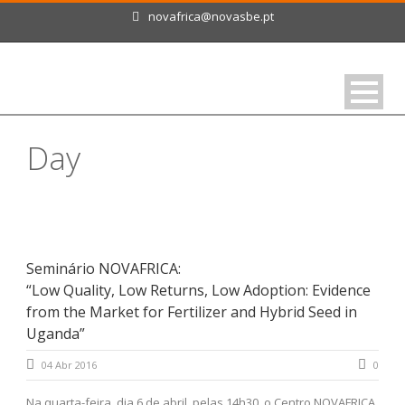
novafrica@novasbe.pt
Day
Abril 4, 2016
Seminário NOVAFRICA:
“Low Quality, Low Returns, Low Adoption: Evidence
from the Market for Fertilizer and Hybrid Seed in
Uganda”
04 Abr 2016
0
Na quarta-feira, dia 6 de abril, pelas 14h30, o Centro NOVAFRICA