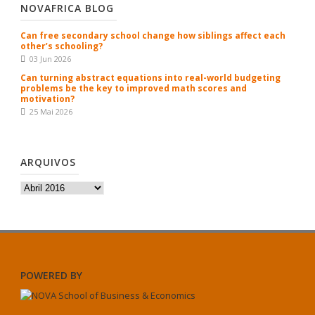
NOVAFRICA BLOG
Can free secondary school change how siblings affect each
other’s schooling?
03 Jun 2026
Can turning abstract equations into real-world budgeting
problems be the key to improved math scores and
motivation?
25 Mai 2026
ARQUIVOS
Arquivos
POWERED BY