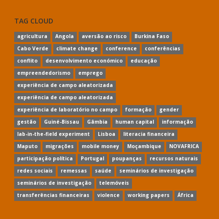
TAG CLOUD
agricultura
Angola
aversão ao risco
Burkina Faso
Cabo Verde
climate change
conference
conferências
conflito
desenvolvimento económico
educação
empreendedorismo
emprego
experiência de campo aleatorizada
experiência de campo aleatorizada
experiência de laboratório no campo
formação
gender
gestão
Guiné-Bissau
Gâmbia
human capital
informação
lab-in-the-field experiment
Lisboa
literacia financeira
Maputo
migrações
mobile money
Moçambique
NOVAFRICA
participação política
Portugal
poupanças
recursos naturais
redes sociais
remessas
saúde
seminários de investigação
seminários de investigação
telemóveis
transferências financeiras
violence
working papers
África