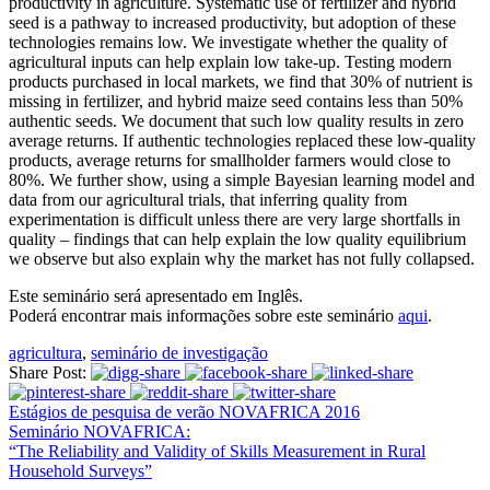
productivity in agriculture. Systematic use of fertilizer and hybrid
seed is a pathway to increased productivity, but adoption of these
technologies remains low. We investigate whether the quality of
agricultural inputs can help explain low take-up. Testing modern
products purchased in local markets, we find that 30% of nutrient is
missing in fertilizer, and hybrid maize seed contains less than 50%
authentic seeds. We document that such low quality results in zero
average returns. If authentic technologies replaced these low-quality
products, average returns for smallholder farmers would close to
80%. We further show, using a simple Bayesian learning model and
data from our agricultural trials, that inferring quality from
experimentation is difficult unless there are very large shortfalls in
quality – findings that can help explain the low quality equilibrium
we observe but also explain why the market has not fully collapsed.
Este seminário será apresentado em Inglês.
Poderá encontrar mais informações sobre este seminário
aqui
.
agricultura
,
seminário de investigação
Share Post:
Estágios de pesquisa de verão NOVAFRICA 2016
Seminário NOVAFRICA:
“The Reliability and Validity of Skills Measurement in Rural
Household Surveys”