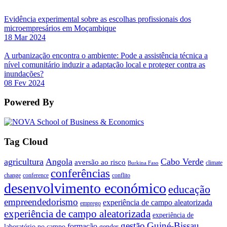
Evidência experimental sobre as escolhas profissionais dos
microempresários em Moçambique
18 Mar 2024
A urbanização encontra o ambiente: Pode a assistência técnica a
nível comunitário induzir a adaptação local e proteger contra as
inundações?
08 Fev 2024
Powered By
Tag Cloud
agricultura
Angola
Cabo Verde
aversão ao risco
climate
Burkina Faso
conferências
change
conference
conflito
desenvolvimento económico
educação
empreendedorismo
experiência de campo aleatorizada
emprego
experiência de campo aleatorizada
experiência de
gestão
Guiné-Bissau
formação
laboratório no campo
gender