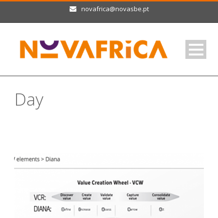
novafrica@novasbe.pt
Day
Outubro 4, 2017