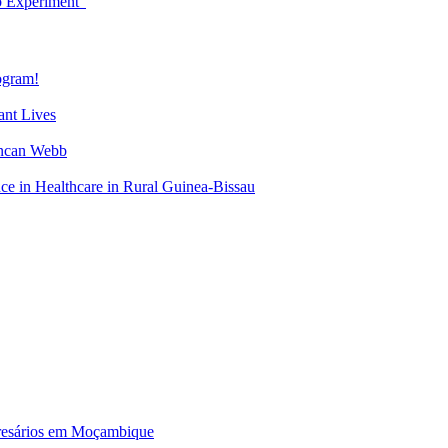
b Experiment”
gram!
nt Lives
uncan Webb
 in Healthcare in Rural Guinea-Bissau
mpresários em Moçambique