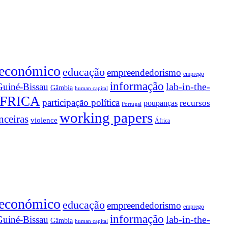
 económico
educação
empreendedorismo
emprego
informação
lab-in-the-
Guiné-Bissau
Gâmbia
human capital
FRICA
participação política
recursos
poupanças
Portugal
working papers
nceiras
violence
África
 económico
educação
empreendedorismo
emprego
informação
lab-in-the-
Guiné-Bissau
Gâmbia
human capital