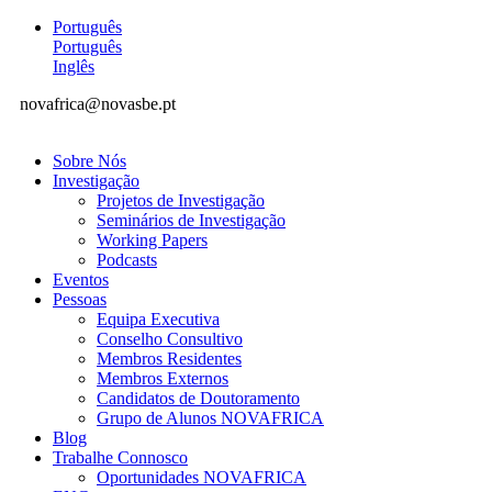
Português
Português
Inglês
novafrica@novasbe.pt
Sobre Nós
Investigação
Projetos de Investigação
Seminários de Investigação
Working Papers
Podcasts
Eventos
Pessoas
Equipa Executiva
Conselho Consultivo
Membros Residentes
Membros Externos
Candidatos de Doutoramento
Grupo de Alunos NOVAFRICA
Blog
Trabalhe Connosco
Oportunidades NOVAFRICA