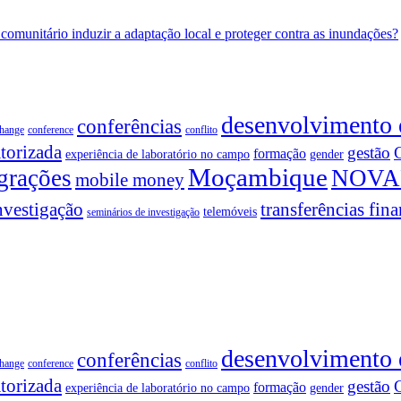
 comunitário induzir a adaptação local e proteger contra as inundações?
desenvolvimento
conferências
change
conference
conflito
torizada
gestão
formação
experiência de laboratório no campo
gender
Moçambique
grações
NOVA
mobile money
nvestigação
transferências fina
telemóveis
seminários de investigação
desenvolvimento
conferências
change
conference
conflito
torizada
gestão
formação
experiência de laboratório no campo
gender