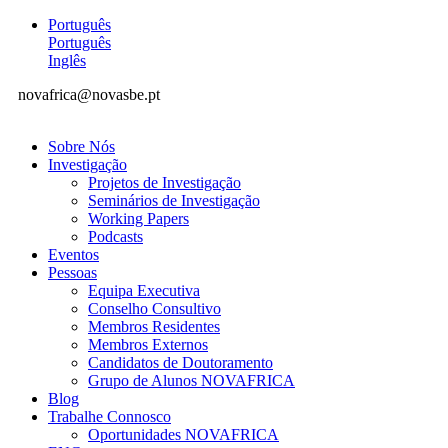
Português
Português
Inglês
novafrica@novasbe.pt
Sobre Nós
Investigação
Projetos de Investigação
Seminários de Investigação
Working Papers
Podcasts
Eventos
Pessoas
Equipa Executiva
Conselho Consultivo
Membros Residentes
Membros Externos
Candidatos de Doutoramento
Grupo de Alunos NOVAFRICA
Blog
Trabalhe Connosco
Oportunidades NOVAFRICA