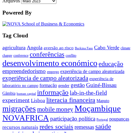
Arquivos
Powered By
Tag Cloud
agricultura
Angola
Cabo Verde
aversão ao risco
climate
Burkina Faso
conferências
change
conference
conflito
desenvolvimento económico
educação
empreendedorismo
experiência de campo aleatorizada
emprego
experiência de campo aleatorizada
experiência de
gestão
Guiné-Bissau
formação
laboratório no campo
gender
informação
lab-in-the-field
Gâmbia
human capital
literacia financeira
experiment
Lisboa
Maputo
Moçambique
migrações
mobile money
NOVAFRICA
participação política
poupanças
Portugal
saúde
redes sociais
remessas
recursos naturais