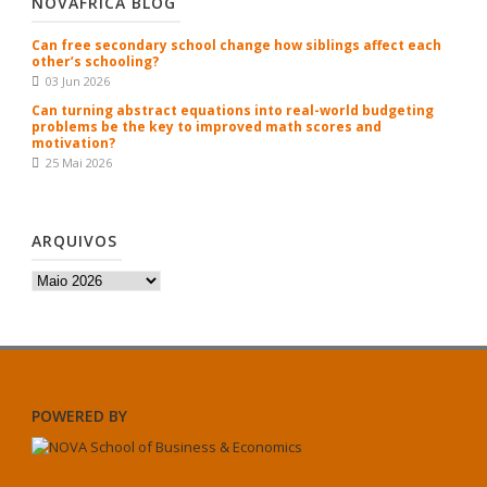
NOVAFRICA BLOG
Can free secondary school change how siblings affect each
other’s schooling?
03 Jun 2026
Can turning abstract equations into real-world budgeting
problems be the key to improved math scores and
motivation?
25 Mai 2026
ARQUIVOS
Arquivos
POWERED BY