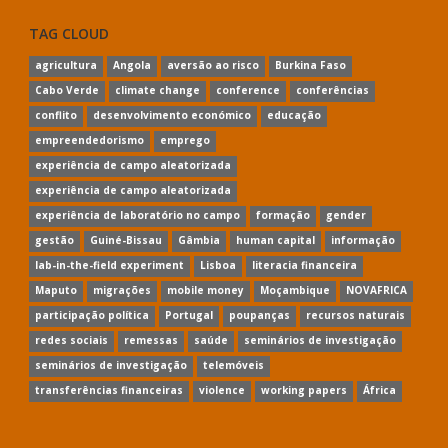
TAG CLOUD
agricultura
Angola
aversão ao risco
Burkina Faso
Cabo Verde
climate change
conference
conferências
conflito
desenvolvimento económico
educação
empreendedorismo
emprego
experiência de campo aleatorizada
experiência de campo aleatorizada
experiência de laboratório no campo
formação
gender
gestão
Guiné-Bissau
Gâmbia
human capital
informação
lab-in-the-field experiment
Lisboa
literacia financeira
Maputo
migrações
mobile money
Moçambique
NOVAFRICA
participação política
Portugal
poupanças
recursos naturais
redes sociais
remessas
saúde
seminários de investigação
seminários de investigação
telemóveis
transferências financeiras
violence
working papers
África