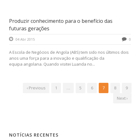
Produzir conhecimento para o benefício das
futuras gerações
04 Abr 2015
0
A Escola de Negócios de Angola (ABS) tem sido nos últimos dois
anos uma força para a inovação e qualificação da
equipa angolana. Quando visitei Luanda no...
‹ Previous
1
…
5
6
7
8
9
Next ›
NOTÍCIAS RECENTES