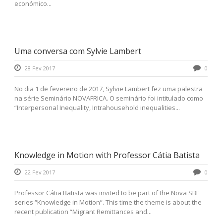
económico...
Uma conversa com Sylvie Lambert
28 Fev 2017
0
No dia 1 de fevereiro de 2017, Sylvie Lambert fez uma palestra
na série Seminário NOVAFRICA. O seminário foi intitulado como
“Interpersonal Inequality, Intrahousehold inequalities...
Knowledge in Motion with Professor Cátia Batista
22 Fev 2017
0
Professor Cátia Batista was invited to be part of the Nova SBE
series “Knowledge in Motion”. This time the theme is about the
recent publication “Migrant Remittances and...