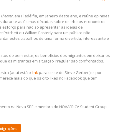
 Theater
, em Filadélfia, em janeiro deste ano, e reúne opiniões
das durante as últimas décadas sobre os efeitos económicos
 esforço para não só apresentar as ideias de
 Pritchett ou William Easterly para um público não-
ar estes trabalhos de uma forma divertida, interessante e
stos de bem-estar, os benefícios dos migrantes em deixar os
 que os migrantes em situação irregular são confrontados.
estra (aqui está o
link
para o site de Steve Gerben) e, por
 merece mais do que os oito likes no Facebook que tem
toramento na Nova SBE e membro do NOVAFRICA Student Group
migrações