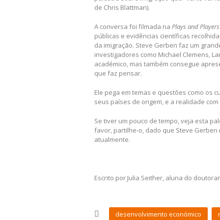
de Chris Blattman).
A conversa foi filmada na
Plays and Players
públicas e evidências científicas recolhi
da imigração. Steve Gerben faz um grande
investigadores como Michael Clemens, Lant
académico, mas também consegue apresent
que faz pensar.
Ele pega em temas e questões como os cu
seus países de origem, e a realidade com
Se tiver um pouco de tempo, veja esta pal
favor, partilhe-o, dado que Steve Gerben
atualmente.
Escrito por Julia Seither, aluna do dou
desenvolvimento económico