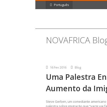
Português
NOVAFRICA Blo
16 Fev 2016
Blog
Uma Palestra En
Aumento da Imi
Steve Gerben, um comediante americano 
palestra sobre imigração que “vai te vai faz