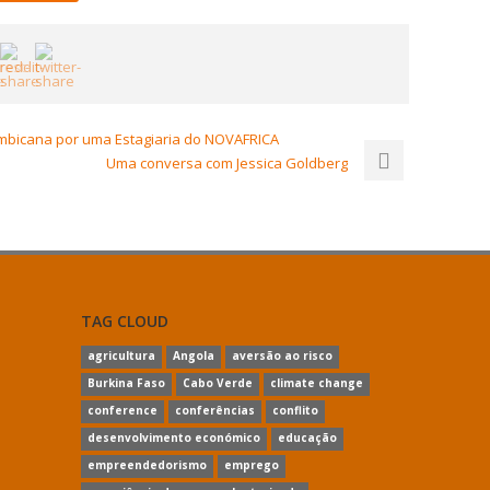
bicana por uma Estagiaria do NOVAFRICA
Uma conversa com Jessica Goldberg
TAG CLOUD
agricultura
Angola
aversão ao risco
Burkina Faso
Cabo Verde
climate change
conference
conferências
conflito
desenvolvimento económico
educação
empreendedorismo
emprego