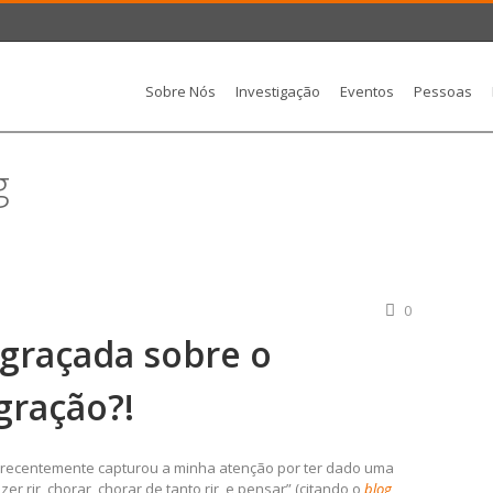
Sobre Nós
Investigação
Eventos
Pessoas
g
0
graçada sobre o
gração?!
recentemente capturou a minha atenção por ter dado uma
er rir, chorar, chorar de tanto rir, e pensar” (citando o
blog