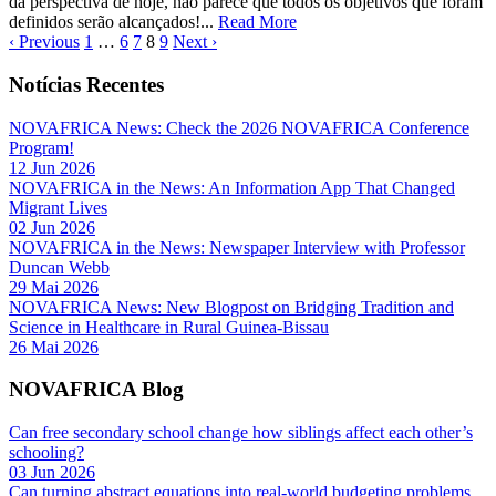
da perspectiva de hoje, não parece que todos os objetivos que foram
definidos serão alcançados!...
Read More
‹ Previous
1
…
6
7
8
9
Next ›
Notícias Recentes
NOVAFRICA News: Check the 2026 NOVAFRICA Conference
Program!
12 Jun 2026
NOVAFRICA in the News: An Information App That Changed
Migrant Lives
02 Jun 2026
NOVAFRICA in the News: Newspaper Interview with Professor
Duncan Webb
29 Mai 2026
NOVAFRICA News: New Blogpost on Bridging Tradition and
Science in Healthcare in Rural Guinea-Bissau
26 Mai 2026
NOVAFRICA Blog
Can free secondary school change how siblings affect each other’s
schooling?
03 Jun 2026
Can turning abstract equations into real-world budgeting problems