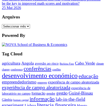
be the key to improved math scores and motivation?
25 Mai 2026
Arquivos
Arquivos
Powered By
Tag Cloud
agricultura
Angola
Cabo Verde
aversão ao risco
climate
Burkina Faso
conferências
change
conference
conflito
desenvolvimento económico
educação
empreendedorismo
experiência de campo aleatorizada
emprego
experiência de campo aleatorizada
experiência de
gestão
Guiné-Bissau
formação
laboratório no campo
gender
informação
lab-in-the-field
Gâmbia
human capital
literacia financeira
experiment
Lisboa
Maputo