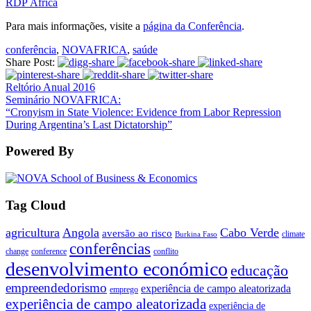
RDP África
Para mais informações, visite a
página da Conferência
.
conferência
,
NOVAFRICA
,
saúde
Share Post:
Reltório Anual 2016
Seminário NOVAFRICA:
“Cronyism in State Violence: Evidence from Labor Repression
During Argentina’s Last Dictatorship”
Powered By
Tag Cloud
agricultura
Angola
Cabo Verde
aversão ao risco
climate
Burkina Faso
conferências
change
conference
conflito
desenvolvimento económico
educação
empreendedorismo
experiência de campo aleatorizada
emprego
experiência de campo aleatorizada
experiência de