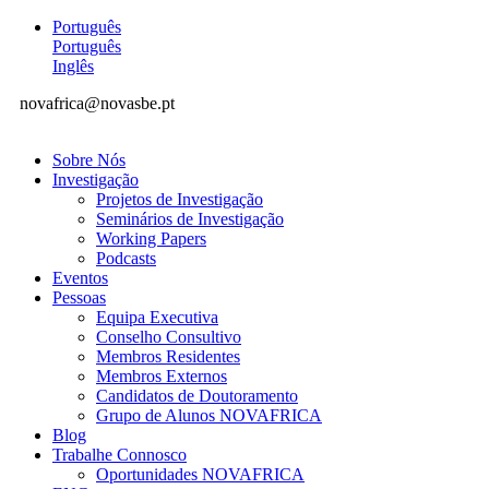
Português
Português
Inglês
novafrica@novasbe.pt
Sobre Nós
Investigação
Projetos de Investigação
Seminários de Investigação
Working Papers
Podcasts
Eventos
Pessoas
Equipa Executiva
Conselho Consultivo
Membros Residentes
Membros Externos
Candidatos de Doutoramento
Grupo de Alunos NOVAFRICA
Blog
Trabalhe Connosco
Oportunidades NOVAFRICA