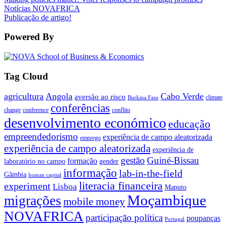
Notícias NOVAFRICA
Publicação de artigo!
Powered By
Tag Cloud
agricultura
Angola
Cabo Verde
aversão ao risco
climate
Burkina Faso
conferências
change
conference
conflito
desenvolvimento económico
educação
empreendedorismo
experiência de campo aleatorizada
emprego
experiência de campo aleatorizada
experiência de
gestão
Guiné-Bissau
formação
laboratório no campo
gender
informação
lab-in-the-field
Gâmbia
human capital
literacia financeira
experiment
Lisboa
Maputo
Moçambique
migrações
mobile money
NOVAFRICA
participação política
poupanças
Portugal