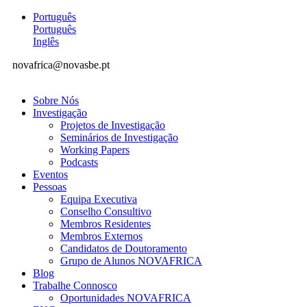
Português
Português
Inglês
novafrica@novasbe.pt
Sobre Nós
Investigação
Projetos de Investigação
Seminários de Investigação
Working Papers
Podcasts
Eventos
Pessoas
Equipa Executiva
Conselho Consultivo
Membros Residentes
Membros Externos
Candidatos de Doutoramento
Grupo de Alunos NOVAFRICA
Blog
Trabalhe Connosco
Oportunidades NOVAFRICA