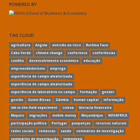
POWERED BY
TAG CLOUD
agricultura
Angola
aversão ao risco
Burkina Faso
Cabo Verde
climate change
conference
conferências
conflito
desenvolvimento económico
educação
empreendedorismo
emprego
experiência de campo aleatorizada
experiência de campo aleatorizada
experiência de laboratório no campo
formação
gender
gestão
Guiné-Bissau
Gâmbia
human capital
informação
lab-in-the-field experiment
Lisboa
literacia financeira
Maputo
migrações
mobile money
Moçambique
NOVAFRICA
participação política
Portugal
poupanças
recursos naturais
redes sociais
remessas
saúde
seminários de investigação
seminários de investigação
telemóveis