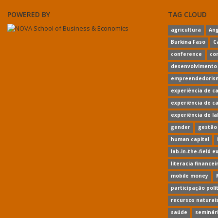
POWERED BY
TAG CLOUD
agricultura
Ang
Burkina Faso
C
conference
co
desenvolvimento
empreendedoris
experiência de c
experiência de c
experiência de l
gender
gestão
human capital
lab-in-the-field 
literacia financei
mobile money
participação polí
recursos naturai
saúde
seminári