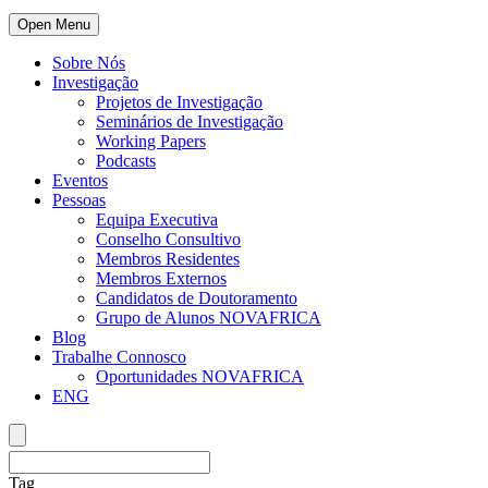
Open Menu
Sobre Nós
Investigação
Projetos de Investigação
Seminários de Investigação
Working Papers
Podcasts
Eventos
Pessoas
Equipa Executiva
Conselho Consultivo
Membros Residentes
Membros Externos
Candidatos de Doutoramento
Grupo de Alunos NOVAFRICA
Blog
Trabalhe Connosco
Oportunidades NOVAFRICA
ENG
Tag