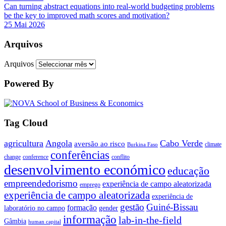
Can turning abstract equations into real-world budgeting problems
be the key to improved math scores and motivation?
25 Mai 2026
Arquivos
Arquivos
Powered By
Tag Cloud
agricultura
Angola
Cabo Verde
aversão ao risco
climate
Burkina Faso
conferências
change
conference
conflito
desenvolvimento económico
educação
empreendedorismo
experiência de campo aleatorizada
emprego
experiência de campo aleatorizada
experiência de
gestão
Guiné-Bissau
formação
laboratório no campo
gender
informação
lab-in-the-field
Gâmbia
human capital