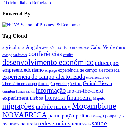
Dia Mundial do Refugiado
Powered By
Tag Cloud
agricultura
Angola
Cabo Verde
aversão ao risco
climate
Burkina Faso
conferências
change
conference
conflito
desenvolvimento económico
educação
empreendedorismo
experiência de campo aleatorizada
emprego
experiência de campo aleatorizada
experiência de
gestão
Guiné-Bissau
formação
laboratório no campo
gender
informação
lab-in-the-field
Gâmbia
human capital
literacia financeira
experiment
Lisboa
Maputo
Moçambique
migrações
mobile money
NOVAFRICA
participação política
poupanças
Portugal
saúde
redes sociais
remessas
recursos naturais