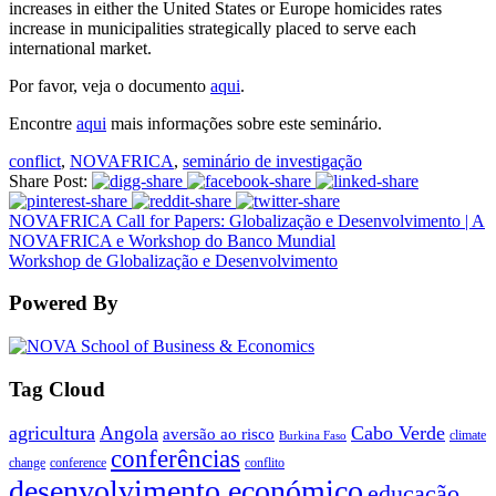
increases in either the United States or Europe homicides rates
increase in municipalities strategically placed to serve each
international market.
Por favor, veja o documento
aqui
.
Encontre
aqui
mais informações sobre este seminário.
conflict
,
NOVAFRICA
,
seminário de investigação
Share Post:
NOVAFRICA Call for Papers: Globalização e Desenvolvimento | A
NOVAFRICA e Workshop do Banco Mundial
Workshop de Globalização e Desenvolvimento
Powered By
Tag Cloud
agricultura
Angola
Cabo Verde
aversão ao risco
climate
Burkina Faso
conferências
change
conference
conflito
desenvolvimento económico
educação