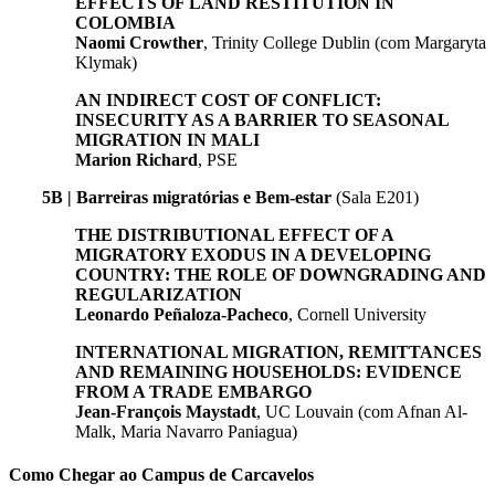
EFFECTS OF LAND RESTITUTION IN
COLOMBIA
Naomi Crowther
, Trinity College Dublin (com Margaryta
Klymak)
AN INDIRECT COST OF CONFLICT:
INSECURITY AS A BARRIER TO SEASONAL
MIGRATION IN MALI
Marion Richard
, PSE
5B | Barreiras migratórias e Bem-estar
(Sala E201)
THE DISTRIBUTIONAL EFFECT OF A
MIGRATORY EXODUS IN A DEVELOPING
COUNTRY: THE ROLE OF DOWNGRADING AND
REGULARIZATION
Leonardo Peñaloza-Pacheco
, Cornell University
INTERNATIONAL MIGRATION, REMITTANCES
AND REMAINING HOUSEHOLDS: EVIDENCE
FROM A TRADE EMBARGO
Jean-François Maystadt
, UC Louvain (com Afnan Al-
Malk, Maria Navarro Paniagua)
Como Chegar ao Campus de Carcavelos