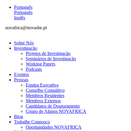
Português
Português
Inglês
novafrica@novasbe.pt
Sobre Nós
Investigação
Projetos de Investigação
Seminários de Investigação
Working Papers
Podcasts
Eventos
Pessoas
Equipa Executiva
Conselho Consultivo
Membros Residentes
Membros Externos
Candidatos de Doutoramento
Grupo de Alunos NOVAFRICA
Blog
Trabalhe Connosco
Oportunidades NOVAFRICA