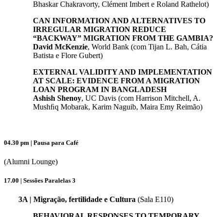
Bhaskar Chakravorty, Clément Imbert e Roland Rathelot)
CAN INFORMATION AND ALTERNATIVES TO
IRREGULAR MIGRATION REDUCE
“BACKWAY” MIGRATION FROM THE GAMBIA?
David McKenzie
, World Bank (com Tijan L. Bah, Cátia
Batista e Flore Gubert)
EXTERNAL VALIDITY AND IMPLEMENTATION
AT SCALE: EVIDENCE FROM A MIGRATION
LOAN PROGRAM IN BANGLADESH
Ashish Shenoy
, UC Davis (com Harrison Mitchell, A.
Mushﬁq Mobarak, Karim Naguib, Maira Emy Reimão)
04.30 pm | Pausa para Café
(Alumni Lounge)
17.00 | Sessões Paralelas 3
3A | Migração, fertilidade e Cultura
(Sala E110)
BEHAVIORAL RESPONSES TO TEMPORARY