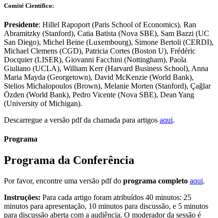
Comité Científico:
Presidente
: Hillel Rapoport (Paris School of Economics). Ran
Abramitzky (Stanford), Catia Batista (Nova SBE), Sam Bazzi (UC
San Diego), Michel Beine (Luxembourg), Simone Bertoli (CERDI),
Michael Clemens (CGD), Patricia Cortes (Boston U), Frédéric
Docquier (LISER), Giovanni Facchini (Nottingham), Paola
Giuliano (UCLA), William Kerr (Harvard Business School), Anna
Maria Mayda (Georgetown), David McKenzie (World Bank),
Stelios Michalopoulos (Brown), Melanie Morten (Stanford), Çağlar
Özden (World Bank), Pedro Vicente (Nova SBE), Dean Yang
(University of Michigan).
Descarregue a versão pdf da chamada para artigos
aqui
.
Programa
Programa da Conferência
Por favor, encontre uma versão pdf do
programa completo
aqui
.
Instruções:
Para cada artigo foram atribuídos 40 minutos: 25
minutos para apresentação, 10 minutos para discussão, e 5 minutos
para discussão aberta com a audiência. O moderador da sessão é