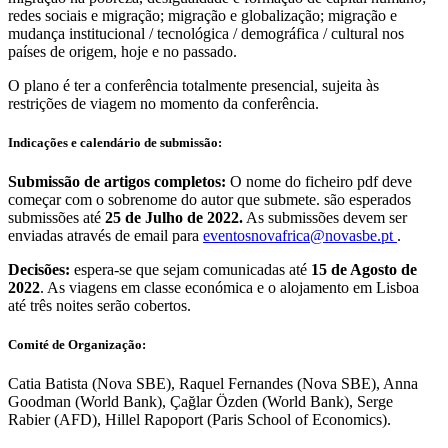
redes sociais e migração; migração e globalização; migração e
mudança institucional / tecnológica / demográfica / cultural nos
países de origem, hoje e no passado.
O plano é ter a conferência totalmente presencial, sujeita às
restrições de viagem no momento da conferência.
Indicações e calendário de submissão:
Submissão de artigos completos:
O nome do ficheiro pdf deve
começar com o sobrenome do autor que submete. são esperados
submissões até
25 de Julho de 2022.
As submissões devem ser
enviadas através de email para
eventosnovafrica@novasbe.pt
.
Decisões:
espera-se que sejam comunicadas até
15 de Agosto de
2022
. As viagens em classe económica e o alojamento em Lisboa
até três noites serão cobertos.
Comité de Organização:
Catia Batista (Nova SBE), Raquel Fernandes (Nova SBE), Anna
Goodman (World Bank), Çağlar Özden (World Bank), Serge
Rabier (AFD), Hillel Rapoport (Paris School of Economics).