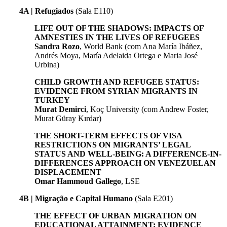
4A | Refugiados
(Sala E110)
LIFE OUT OF THE SHADOWS: IMPACTS OF
AMNESTIES IN THE LIVES OF REFUGEES
Sandra Rozo
, World Bank (com Ana María Ibáñez,
Andrés Moya, María Adelaida Ortega e Maria José
Urbina)
CHILD GROWTH AND REFUGEE STATUS:
EVIDENCE FROM SYRIAN MIGRANTS IN
TURKEY
Murat Demirci
, Koç University (com Andrew Foster,
Murat Güray Kırdar)
THE SHORT-TERM EFFECTS OF VISA
RESTRICTIONS ON MIGRANTS’ LEGAL
STATUS AND WELL-BEING: A DIFFERENCE-IN-
DIFFERENCES APPROACH ON VENEZUELAN
DISPLACEMENT
Omar Hammoud Gallego
, LSE
4B | Migração e Capital Humano
(Sala E201)
THE EFFECT OF URBAN MIGRATION ON
EDUCATIONAL ATTAINMENT: EVIDENCE