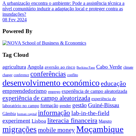
A urbanização encontra o ambiente: Pode a assistência técnica a
nível comunitário induzir a adaptação local e proteger contra as
inundações?
08 Fev 2024
Powered By
Tag Cloud
agricultura
Angola
Cabo Verde
aversão ao risco
climate
Burkina Faso
conferências
change
conference
conflito
desenvolvimento económico
educação
empreendedorismo
experiência de campo aleatorizada
emprego
experiência de campo aleatorizada
experiência de
gestão
Guiné-Bissau
formação
laboratório no campo
gender
informação
lab-in-the-field
Gâmbia
human capital
literacia financeira
experiment
Lisboa
Maputo
Moçambique
migrações
mobile money