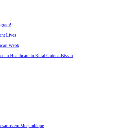
gram!
nt Lives
uncan Webb
 in Healthcare in Rural Guinea-Bissau
mpresários em Moçambique