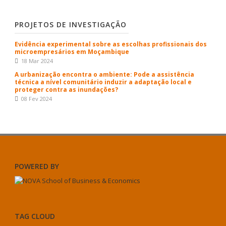
PROJETOS DE INVESTIGAÇÃO
Evidência experimental sobre as escolhas profissionais dos
microempresários em Moçambique
18 Mar 2024
A urbanização encontra o ambiente: Pode a assistência
técnica a nível comunitário induzir a adaptação local e
proteger contra as inundações?
08 Fev 2024
POWERED BY
TAG CLOUD