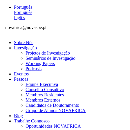
Português
Português
Inglês
novafrica@novasbe.pt
Sobre Nós
Investigação
Projetos de Investigação
Seminários de Investigação
Working Papers
Podcasts
Eventos
Pessoas
Equipa Executiva
Conselho Consultivo
Membros Residentes
Membros Externos
Candidatos de Doutoramento
Grupo de Alunos NOVAFRICA
Blog
Trabalhe Connosco
Oportunidades NOVAFRICA