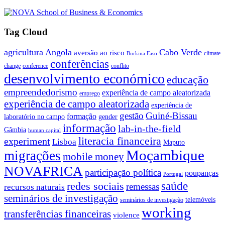
Tag Cloud
agricultura
Angola
Cabo Verde
aversão ao risco
climate
Burkina Faso
conferências
change
conference
conflito
desenvolvimento económico
educação
empreendedorismo
experiência de campo aleatorizada
emprego
experiência de campo aleatorizada
experiência de
gestão
Guiné-Bissau
formação
laboratório no campo
gender
informação
lab-in-the-field
Gâmbia
human capital
literacia financeira
experiment
Lisboa
Maputo
Moçambique
migrações
mobile money
NOVAFRICA
participação política
poupanças
Portugal
saúde
redes sociais
remessas
recursos naturais
seminários de investigação
telemóveis
seminários de investigação
working
transferências financeiras
violence