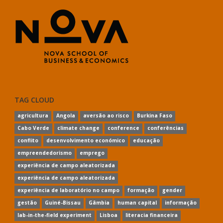
TAG CLOUD
agricultura
Angola
aversão ao risco
Burkina Faso
Cabo Verde
climate change
conference
conferências
conflito
desenvolvimento económico
educação
empreendedorismo
emprego
experiência de campo aleatorizada
experiência de campo aleatorizada
experiência de laboratório no campo
formação
gender
gestão
Guiné-Bissau
Gâmbia
human capital
informação
lab-in-the-field experiment
Lisboa
literacia financeira