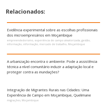
Relacionados:
Evidência experimental sobre as escolhas profissionais
dos microempresários em Moçambique
empreendedorismo
,
experiência de campo aleatorizada
,
gestão
,
informação
,
informação
,
mercado de trabalho
,
Moçambique
A urbanização encontra o ambiente: Pode a assistência
técnica a nível comunitário induzir a adaptação local e
proteger contra as inundações?
Integração de Migrantes Rurais nas Cidades: Uma
Experiência de Campo em Moçambique, Quelimane
migrações
,
Moçambique