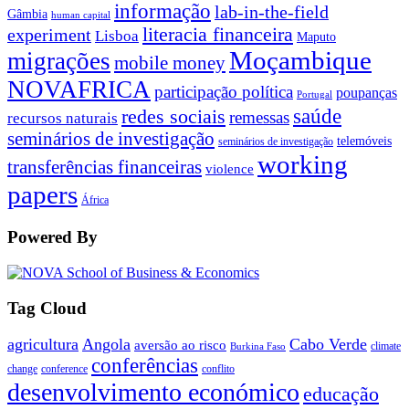
informação
lab-in-the-field
Gâmbia
human capital
literacia financeira
experiment
Lisboa
Maputo
Moçambique
migrações
mobile money
NOVAFRICA
participação política
poupanças
Portugal
saúde
redes sociais
remessas
recursos naturais
seminários de investigação
telemóveis
seminários de investigação
working
transferências financeiras
violence
papers
África
Powered By
Tag Cloud
agricultura
Angola
Cabo Verde
aversão ao risco
climate
Burkina Faso
conferências
change
conference
conflito
desenvolvimento económico
educação