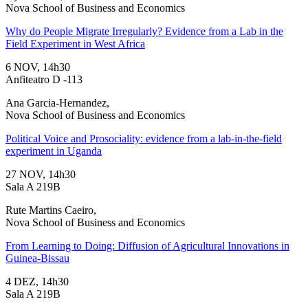
Nova School of Business and Economics
Why do People Migrate Irregularly? Evidence from a Lab in the
Field Experiment in West Africa
6 NOV, 14h30
Anfiteatro D -113
Ana Garcia-Hernandez,
Nova School of Business and Economics
Political Voice and Prosociality: evidence from a lab-in-the-field
experiment in Uganda
27 NOV, 14h30
Sala A 219B
Rute Martins Caeiro,
Nova School of Business and Economics
From Learning to Doing: Diffusion of Agricultural Innovations in
Guinea-Bissau
4 DEZ, 14h30
Sala A 219B