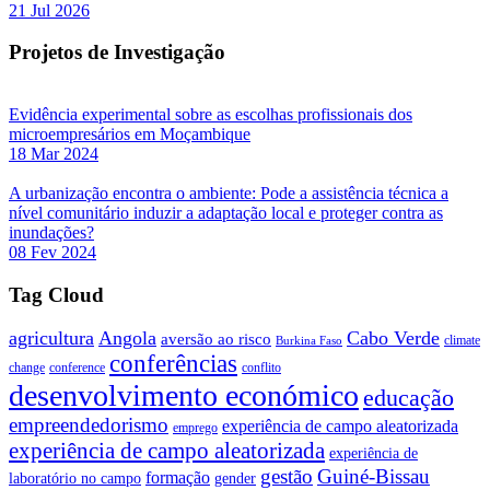
21 Jul 2026
Projetos de Investigação
Evidência experimental sobre as escolhas profissionais dos
microempresários em Moçambique
18 Mar 2024
A urbanização encontra o ambiente: Pode a assistência técnica a
nível comunitário induzir a adaptação local e proteger contra as
inundações?
08 Fev 2024
Tag Cloud
agricultura
Angola
Cabo Verde
aversão ao risco
climate
Burkina Faso
conferências
change
conference
conflito
desenvolvimento económico
educação
empreendedorismo
experiência de campo aleatorizada
emprego
experiência de campo aleatorizada
experiência de
gestão
Guiné-Bissau
formação
laboratório no campo
gender