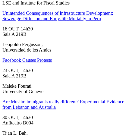
LSE and Institute for Fiscal Studies
Unintended Consequences of Infrastructure Development:
Sewerage Diffusion and Early-life Mortality in Peru
16 OUT, 14h30
Sala A 219B
Leopoldo Fergusson,
Universidad de los Andes
Facebook Causes Protests
23 OUT, 14h30
Sala A 219B
Maleke Fourati,
University of Geneve
Are Muslim immigrants really different? Experimental Evidence
from Lebanon and Australia
30 OUT, 14h30
Anfiteatro B004
Tijan L. Bah,