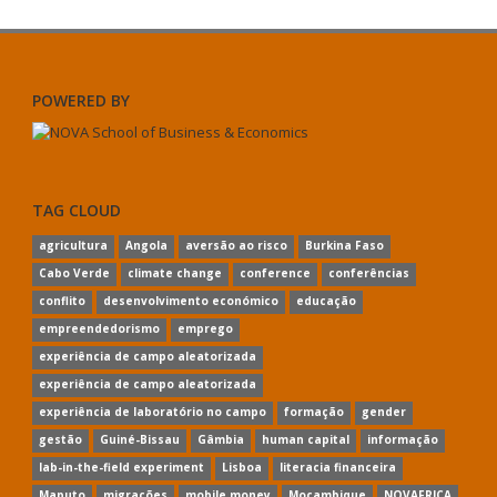
POWERED BY
TAG CLOUD
agricultura
Angola
aversão ao risco
Burkina Faso
Cabo Verde
climate change
conference
conferências
conflito
desenvolvimento económico
educação
empreendedorismo
emprego
experiência de campo aleatorizada
experiência de campo aleatorizada
experiência de laboratório no campo
formação
gender
gestão
Guiné-Bissau
Gâmbia
human capital
informação
lab-in-the-field experiment
Lisboa
literacia financeira
Maputo
migrações
mobile money
Moçambique
NOVAFRICA