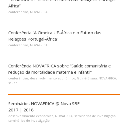
África”
conferências
,
NOVAFRICA
Conferência “A Cimeira UE-África e o Futuro das
Relações Portugal-África”
conferências
,
NOVAFRICA
Conferência NOVAFRICA sobre “Saúde comunitária e
redução da mortalidade materna e infantil”
conferências
,
desenvolvimento económico
,
Guiné-Bissau
,
NOVAFRICA
,
saúde
Seminários NOVAFRICA @ Nova SBE
2017 | 2018
desenvolvimento económico
,
NOVAFRICA
,
seminários de investigação
,
seminários de investigação