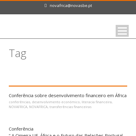
novafrica@novasbe.pt
Tag
NOVAFRICA
Conferência sobre desenvolvimento financeiro em África
conferências
,
desenvolvimento económico
,
literacia financeira
,
NOVAFRICA
,
NOVAFRICA
,
transferências financeiras
Conferência
“ A Cimeira UE-África e o Futuro das Relações Portugal-