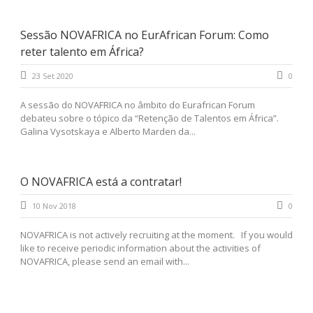
Sessão NOVAFRICA no EurAfrican Forum: Como
reter talento em África?
23 Set 2020
0
A sessão do NOVAFRICA no âmbito do Eurafrican Forum
debateu sobre o tópico da “Retenção de Talentos em África”.
Galina Vysotskaya e Alberto Marden da...
O NOVAFRICA está a contratar!
10 Nov 2018
0
NOVAFRICA is not actively recruiting at the moment. If you would
like to receive periodic information about the activities of
NOVAFRICA, please send an email with...