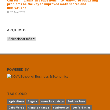
Can turning abstract equations into real-world budgeting
problems be the key to improved math scores and
motivation?
25 Mai 2026
ARQUIVOS
Arquivos
POWERED BY
TAG CLOUD
agricultura
Angola
aversão ao risco
Burkina Faso
Cabo Verde
climate change
conference
conferências