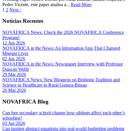
Pedro Vicente, este paper analisa a...
Read More
1
2
Next ›
Notícias Recentes
NOVAFRICA News: Check the 2026 NOVAFRICA Conference
Program!
12 Jun 2026
NOVAFRICA in the News: An Information App That Changed
Migrant Lives
02 Jun 2026
NOVAFRICA in the News: Newspaper Interview with Professor
Duncan Webb
29 Mai 2026
NOVAFRICA News: New Blogpost on Bridging Tradition and
Science in Healthcare in Rural Guinea-Bissau
26 Mai 2026
NOVAFRICA Blog
Can free secondary school change how siblings affect each other’s
schooling?
03 Jun 2026
Can turning abstract equations into real-world budgeting problems