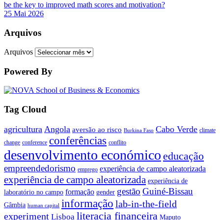
be the key to improved math scores and motivation?
25 Mai 2026
Arquivos
Arquivos
Powered By
Tag Cloud
agricultura
Angola
Cabo Verde
aversão ao risco
climate
Burkina Faso
conferências
change
conference
conflito
desenvolvimento económico
educação
empreendedorismo
experiência de campo aleatorizada
emprego
experiência de campo aleatorizada
experiência de
gestão
Guiné-Bissau
formação
laboratório no campo
gender
informação
lab-in-the-field
Gâmbia
human capital
literacia financeira
experiment
Lisboa
Maputo