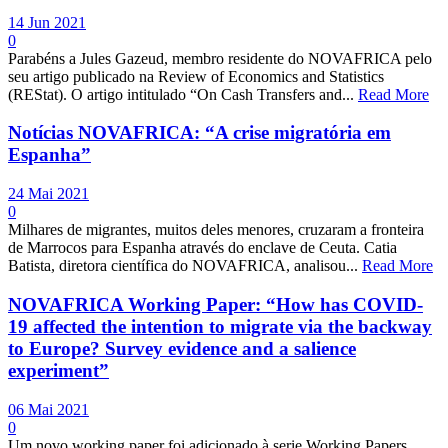
14 Jun 2021
0
Parabéns a Jules Gazeud, membro residente do NOVAFRICA pelo
seu artigo publicado na Review of Economics and Statistics
(REStat). O artigo intitulado “On Cash Transfers and...
Read More
Notícias NOVAFRICA: “A crise migratória em
Espanha”
24 Mai 2021
0
Milhares de migrantes, muitos deles menores, cruzaram a fronteira
de Marrocos para Espanha através do enclave de Ceuta. Catia
Batista, diretora científica do NOVAFRICA, analisou...
Read More
NOVAFRICA Working Paper: “How has COVID-
19 affected the intention to migrate via the backway
to Europe? Survey evidence and a salience
experiment”
06 Mai 2021
0
Um novo working paper foi adicionado à serie Working Papers