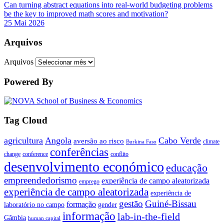
Can turning abstract equations into real-world budgeting problems
be the key to improved math scores and motivation?
25 Mai 2026
Arquivos
Arquivos
Powered By
Tag Cloud
agricultura
Angola
Cabo Verde
aversão ao risco
climate
Burkina Faso
conferências
change
conference
conflito
desenvolvimento económico
educação
empreendedorismo
experiência de campo aleatorizada
emprego
experiência de campo aleatorizada
experiência de
gestão
Guiné-Bissau
formação
laboratório no campo
gender
informação
lab-in-the-field
Gâmbia
human capital