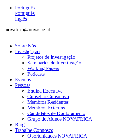
Português
Português
Inglês
novafrica@novasbe.pt
Sobre Nós
Investigação
Projetos de Investigação
Seminários de Investigação
Working Papers
Podcasts
Eventos
Pessoas
Equipa Executiva
Conselho Consultivo
Membros Residentes
Membros Externos
Candidatos de Doutoramento
Grupo de Alunos NOVAFRICA
Blog
Trabalhe Connosco
Oportunidades NOVAFRICA