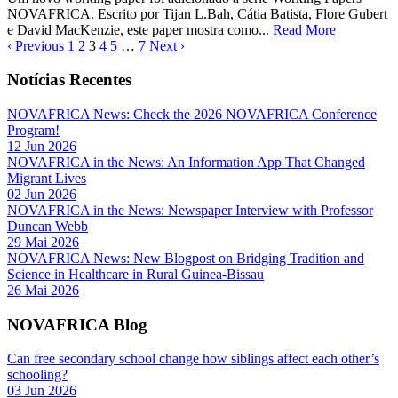
NOVAFRICA. Escrito por Tijan L.Bah, Cátia Batista, Flore Gubert
e David MacKenzie, este paper mostra como...
Read More
‹ Previous
1
2
3
4
5
…
7
Next ›
Notícias Recentes
NOVAFRICA News: Check the 2026 NOVAFRICA Conference
Program!
12 Jun 2026
NOVAFRICA in the News: An Information App That Changed
Migrant Lives
02 Jun 2026
NOVAFRICA in the News: Newspaper Interview with Professor
Duncan Webb
29 Mai 2026
NOVAFRICA News: New Blogpost on Bridging Tradition and
Science in Healthcare in Rural Guinea-Bissau
26 Mai 2026
NOVAFRICA Blog
Can free secondary school change how siblings affect each other’s
schooling?
03 Jun 2026