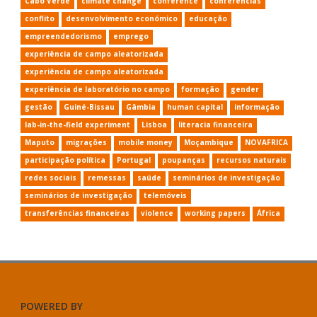
Cabo Verde
climate change
conference
conferências
conflito
desenvolvimento económico
educação
empreendedorismo
emprego
experiência de campo aleatorizada
experiência de campo aleatorizada
experiência de laboratório no campo
formação
gender
gestão
Guiné-Bissau
Gâmbia
human capital
informação
lab-in-the-field experiment
Lisboa
literacia financeira
Maputo
migrações
mobile money
Moçambique
NOVAFRICA
participação política
Portugal
poupanças
recursos naturais
redes sociais
remessas
saúde
seminários de investigação
seminários de investigação
telemóveis
transferências financeiras
violence
working papers
África
POWERED BY