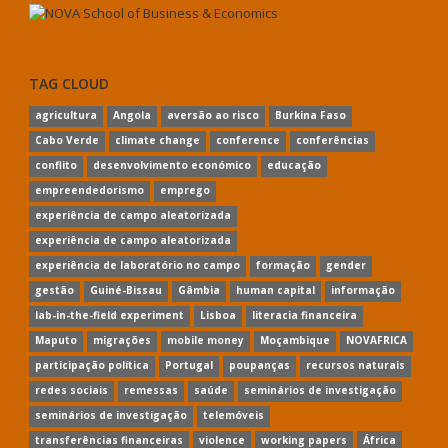
TAG CLOUD
agricultura
Angola
aversão ao risco
Burkina Faso
Cabo Verde
climate change
conference
conferências
conflito
desenvolvimento económico
educação
empreendedorismo
emprego
experiência de campo aleatorizada
experiência de campo aleatorizada
experiência de laboratório no campo
formação
gender
gestão
Guiné-Bissau
Gâmbia
human capital
informação
lab-in-the-field experiment
Lisboa
literacia financeira
Maputo
migrações
mobile money
Moçambique
NOVAFRICA
participação política
Portugal
poupanças
recursos naturais
redes sociais
remessas
saúde
seminários de investigação
seminários de investigação
telemóveis
transferências financeiras
violence
working papers
África