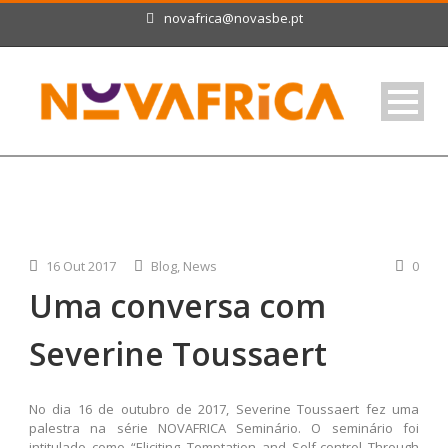
novafrica@novasbe.pt
16 Out 2017
Blog
,
News
0
Uma conversa com
Severine Toussaert
No dia 16 de outubro de 2017, Severine Toussaert fez uma
palestra na série NOVAFRICA Seminário. O seminário foi
intitulado como “Eliciting Temptation and Self-control Through