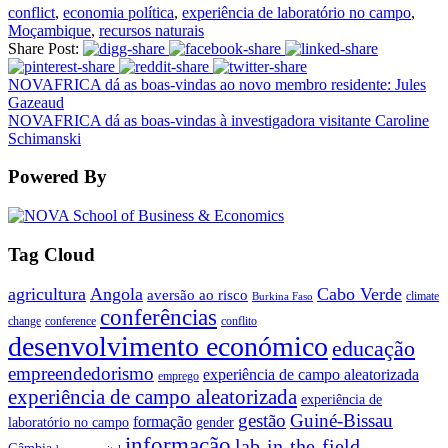
conflict
,
economia política
,
experiência de laboratório no campo
,
Moçambique
,
recursos naturais
Share Post:
NOVAFRICA dá as boas-vindas ao novo membro residente: Jules
Gazeaud
NOVAFRICA dá as boas-vindas à investigadora visitante Caroline
Schimanski
Powered By
Tag Cloud
agricultura
Angola
Cabo Verde
aversão ao risco
climate
Burkina Faso
conferências
change
conference
conflito
desenvolvimento económico
educação
empreendedorismo
experiência de campo aleatorizada
emprego
experiência de campo aleatorizada
experiência de
gestão
Guiné-Bissau
formação
laboratório no campo
gender
informação
lab-in-the-field