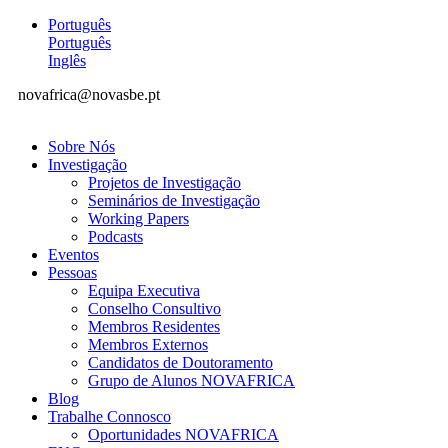
Português
Português
Inglês
novafrica@novasbe.pt
Sobre Nós
Investigação
Projetos de Investigação
Seminários de Investigação
Working Papers
Podcasts
Eventos
Pessoas
Equipa Executiva
Conselho Consultivo
Membros Residentes
Membros Externos
Candidatos de Doutoramento
Grupo de Alunos NOVAFRICA
Blog
Trabalhe Connosco
Oportunidades NOVAFRICA