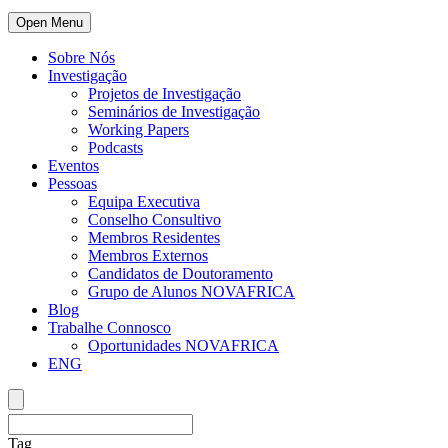
Open Menu
Sobre Nós
Investigação
Projetos de Investigação
Seminários de Investigação
Working Papers
Podcasts
Eventos
Pessoas
Equipa Executiva
Conselho Consultivo
Membros Residentes
Membros Externos
Candidatos de Doutoramento
Grupo de Alunos NOVAFRICA
Blog
Trabalhe Connosco
Oportunidades NOVAFRICA
ENG
Tag