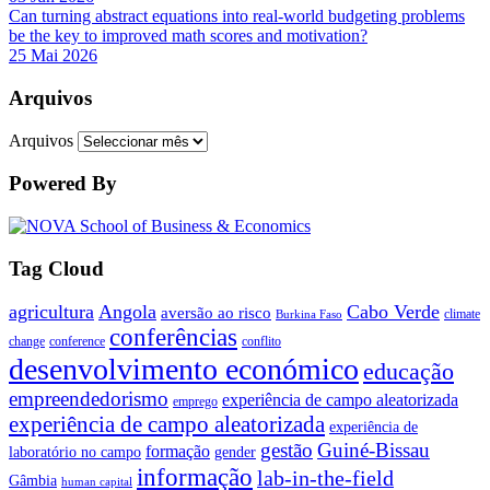
Can turning abstract equations into real-world budgeting problems
be the key to improved math scores and motivation?
25 Mai 2026
Arquivos
Arquivos
Powered By
Tag Cloud
agricultura
Angola
Cabo Verde
aversão ao risco
climate
Burkina Faso
conferências
change
conference
conflito
desenvolvimento económico
educação
empreendedorismo
experiência de campo aleatorizada
emprego
experiência de campo aleatorizada
experiência de
gestão
Guiné-Bissau
formação
laboratório no campo
gender
informação
lab-in-the-field
Gâmbia
human capital