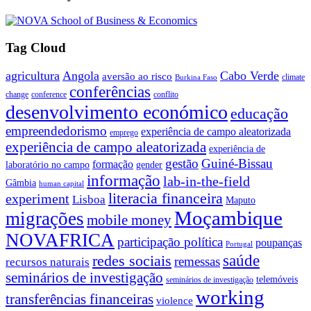
Tag Cloud
agricultura
Angola
Cabo Verde
aversão ao risco
climate
Burkina Faso
conferências
change
conference
conflito
desenvolvimento económico
educação
empreendedorismo
experiência de campo aleatorizada
emprego
experiência de campo aleatorizada
experiência de
gestão
Guiné-Bissau
formação
laboratório no campo
gender
informação
lab-in-the-field
Gâmbia
human capital
literacia financeira
experiment
Lisboa
Maputo
Moçambique
migrações
mobile money
NOVAFRICA
participação política
poupanças
Portugal
saúde
redes sociais
remessas
recursos naturais
seminários de investigação
telemóveis
seminários de investigação
working
transferências financeiras
violence