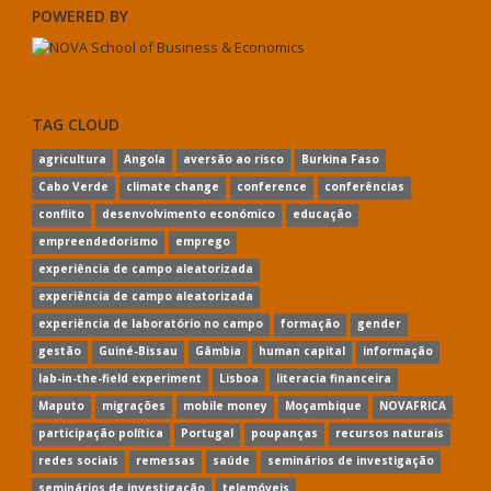
POWERED BY
TAG CLOUD
agricultura
Angola
aversão ao risco
Burkina Faso
Cabo Verde
climate change
conference
conferências
conflito
desenvolvimento económico
educação
empreendedorismo
emprego
experiência de campo aleatorizada
experiência de campo aleatorizada
experiência de laboratório no campo
formação
gender
gestão
Guiné-Bissau
Gâmbia
human capital
informação
lab-in-the-field experiment
Lisboa
literacia financeira
Maputo
migrações
mobile money
Moçambique
NOVAFRICA
participação política
Portugal
poupanças
recursos naturais
redes sociais
remessas
saúde
seminários de investigação
seminários de investigação
telemóveis