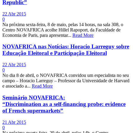
Republic”
22 Abr 2015
0
Na próxima sexta-feira, 8 de maio, pelas 14 horas, na sala 308, o
Centro NOVAFRICA acolhe Hillel Rapoport, da Faculdade de
Economia de Paris, para apresentar...
Read More
NOVAFRICA nas Notícias: Horacio Larreguy sobre
Educação Eleitoral e Participação Eleitoral
22 Abr 2015
0
No dia 8 de abril, o NOVAFRICA convidou um especialista no seu
campo – Horacio Larreguy – Professor da Universidade de Harvard
e associado a...
Read More
Seminário NOVAFRICA:
“Discrimination as a self-financing probe: evidence
of French supermarkets”
21 Abr 2015
0
Na próxima quarta-feira, 29 de abril, pelas 14h, o Centro