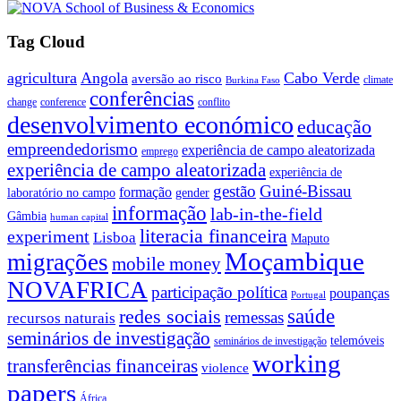
Tag Cloud
agricultura
Angola
Cabo Verde
aversão ao risco
climate
Burkina Faso
conferências
change
conference
conflito
desenvolvimento económico
educação
empreendedorismo
experiência de campo aleatorizada
emprego
experiência de campo aleatorizada
experiência de
gestão
Guiné-Bissau
formação
laboratório no campo
gender
informação
lab-in-the-field
Gâmbia
human capital
literacia financeira
experiment
Lisboa
Maputo
Moçambique
migrações
mobile money
NOVAFRICA
participação política
poupanças
Portugal
saúde
redes sociais
remessas
recursos naturais
seminários de investigação
telemóveis
seminários de investigação
working
transferências financeiras
violence
papers
África